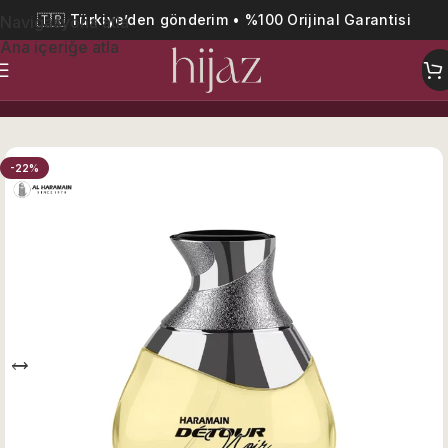
🇹🇷 Türkiye’den gönderim • %100 Orijinal Garantisi
Navigasyona atla
Ana içeriğe atla
Ana Sayfa
Kadın
-22%