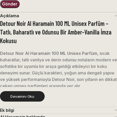
Açıklama
Detour Noir Al Haramain 100 ML Unisex Parfüm –
Tatlı, Baharatlı ve Odunsu Bir Amber-Vanilla İmza
Kokusu
Detour Noir Al Haramain 100 ML Unisex Parfüm
, sıcak
baharatlar, tatlı vanilya ve derin odunsu notaların modern ve
sofistike bir uyumla bir araya geldiği etkileyici bir koku
deneyimi sunar. Güçlü karakteri, yoğun ama dengeli yapısı
ve yüksek performansıyla Detour Noir, son yılların en dikkat
çeken unisex parfümleri arasında yer alır.
Devamını Oku
Bu parfüm, ilk sıkıldığı anda enerjik ve baharatlı bir etki
yaratırken, zamanla daha tatlı, kremamsı ve sıcak bir yapıya
Ek bilgi
dönüşür. Özellikle amber ve vanilya ağırlıklı baz notaları
Al Haramain hakkında