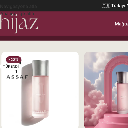
🇹🇷 Türkiye
Navigasyona atla
Ana içeriğe atla
Mağa
Ana Sayfa
Erkek
Arrogate Pink Assaf 200 ML Unisex Par
-22%
TÜKENDI