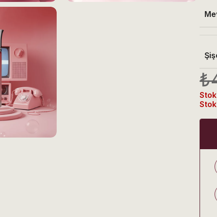
Me
Şiş
₺
Stok
Stok