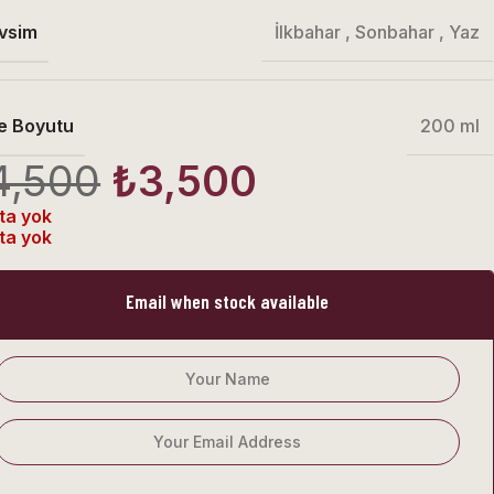
vsim
İlkbahar
,
Sonbahar
,
Yaz
e Boyutu
200 ml
4,500
₺
3,500
ta yok
ta yok
Email when stock available