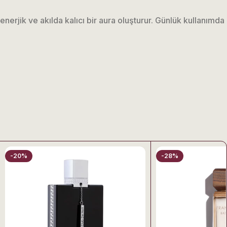
nerjik ve akılda kalıcı bir aura oluşturur. Günlük kullanımda
nlı şekilde gelişir ve her aşamada farklı bir karakter ortaya
-20%
-28%
dern bir hava kazandırır. Bu açılış, çevrede pozitif ve hoş