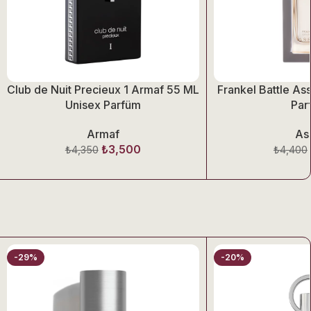
Club de Nuit Precieux 1 Armaf 55 ML
Frankel Battle As
Unisex Parfüm
Par
isk dokusu ise dengeli bir gelişim sağlayarak kokuyu modern
Armaf
As
₺
3,500
₺
4,350
₺
4,400
cek şık bir karakter sunar.
-29%
-20%
uzun süre etkili olur ve zarif bir unisex imza bırakır.