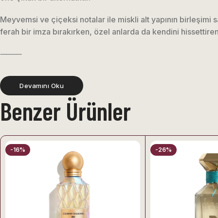
Meyvemsi ve çiçeksi notalar ile miskli alt yapının birleşimi
ferah bir imza bırakırken, özel anlarda da kendini hissettire
⸻
Arrogate Pink Assaf 200 ML Unisex Parfüm’ün Koku
Devamını Oku
Benzer Ürünler
Arrogate Pink, çiçeksi, meyvemsi ve hafif miskli koku ailesi
çıkarır. Hafif ve ferah yapısı sayesinde hem günlük kullanım 
Üst Notalar (Top Notes)
-16%
-26%
• Taze meyvemsi dokular
• Hafif çiçeksi akorlar
Parfümün açılışı ferah ve enerjik bir etkiyle başlar. Meyvem
bir izlenim bırakır.