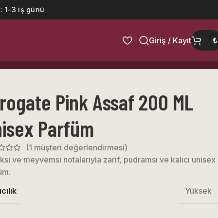
: 1-3 iş günü
Giriş / Kayıt
₺
rogate Pink Assaf 200 ML
isex Parfüm
(
1
müşteri değerlendirmesi)
ksi ve meyvemsi notalarıyla zarif, pudramsı ve kalıcı unisex
üm.
ıcılık
Yüksek