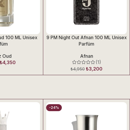
ud 100 ML Unisex
9 PM Night Out Afnan 100 ML Unisex
füm
Parfüm
eyaz çiçekler, parfüme zariflik ve yumuşaklık katar. Hafif m
z Oud
Afnan
(1)
₺
4,350
₺
3,200
₺
4,950
gündüz hem de özel akşam kullanımlarında tercih edilebile
-24%
 kombinasyon, parfüme derinlik ve kalıcılık kazandırır. Tende 