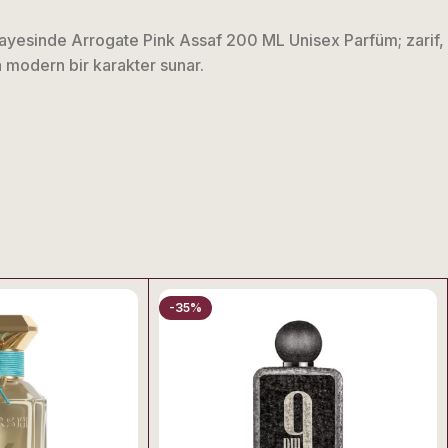
 sayesinde Arrogate Pink Assaf 200 ML Unisex Parfüm; zarif, e
n modern bir karakter sunar.
 Karakteri
ne ait dengeli bir kompozisyona sahiptir. Parfüm tende katma
hem de özel anlar için uygun bir tercihtir.
-35%
si ve çiçeksi dokular ilk anda hissedilir ve kompozisyona mo