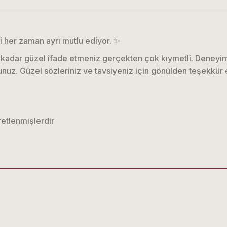
 her zaman ayrı mutlu ediyor. ✨
bu kadar güzel ifade etmeniz gerçekten çok kıymetli. Deney
uz. Güzel sözleriniz ve tavsiyeniz için gönülden teşekkür e
retlenmişlerdir