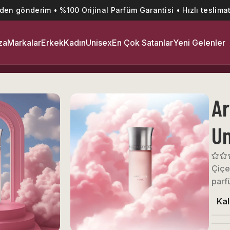
’den gönderim • %100 Orijinal Parfüm Garantisi • Hızlı teslimat
za
Markalar
Erkek
Kadın
Unisex
En Çok Satanlar
Yeni Gelenler
füm
Ar
Un
Çiçe
parf
Kal