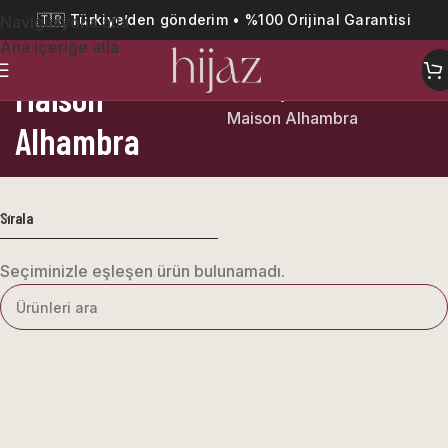
🇹🇷 Türkiye’den gönderim • %100 Orijinal Garantisi
Navigasyona atla
Ana içeriğe atla
Maison
Ana Sayfa
Maison Alhambra
Alhambra
Sırala
Seçiminizle eşleşen ürün bulunamadı.