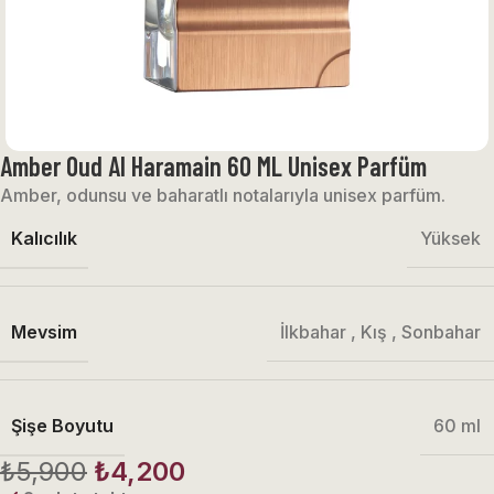
Amber Oud Al Haramain 60 ML Unisex Parfüm
Amber, odunsu ve baharatlı notalarıyla unisex parfüm.
Kalıcılık
Yüksek
Mevsim
İlkbahar
,
Kış
,
Sonbahar
Şişe Boyutu
60 ml
₺
5,900
₺
4,200