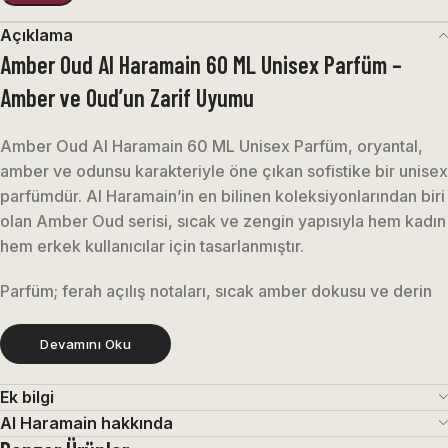
Açıklama
Amber Oud Al Haramain 60 ML Unisex Parfüm –
Amber ve Oud’un Zarif Uyumu
Amber Oud Al Haramain 60 ML Unisex Parfüm, oryantal,
amber ve odunsu karakteriyle öne çıkan sofistike bir unisex
parfümdür. Al Haramain’in en bilinen koleksiyonlarından biri
olan Amber Oud serisi, sıcak ve zengin yapısıyla hem kadın
hem erkek kullanıcılar için tasarlanmıştır.
Parfüm; ferah açılış notaları, sıcak amber dokusu ve derin
odunsu alt yapısıyla dengeli bir koku deneyimi sunar.
Modern oryantal karakteri sayesinde günlük kullanımda da
Devamını Oku
özel davetlerde de dikkat çekici bir etki oluşturur.
Ek bilgi
Amber Oud, zarif ve güçlü yapısıyla lüks niche parfüm hissi
Al Haramain hakkında
veren özel bir kompozisyondur.