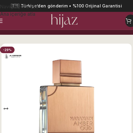
🇹🇷 Türkiye’den gönderim • %100 Orijinal Garantisi
Navigasyona atla
Ana içeriğe atla
Ana Sayfa
Kadın
-29%