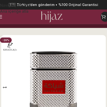
🇹🇷 Türkiye’den gönderim • %100 Orijinal Garantisi
Navigasyona atla
Ana içeriğe atla
Ana Sayfa
En Çok Beğenilenler
-26%