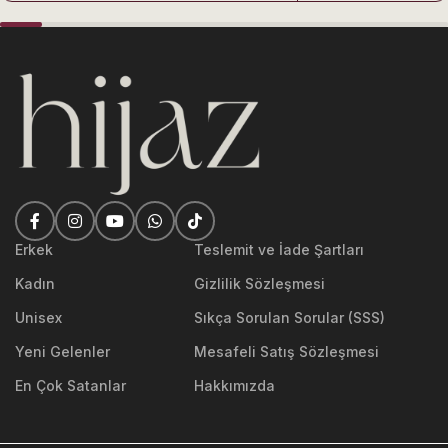
Günlük Kullanım İçin Temiz ve Maskülen Erkek
Parfüm
Shiyaaka Silver Khadlaj 100 ML Erkek Parfüm özellikle:
• İlkbahar ve yaz ayları
• Günlük kullanım
• Ofis ortamı
• Temiz ve ferah kokuları seven erkekler
Erkek
Teslemit ve İade Şartları
Kadın
Gizlilik Sözleşmesi
için uygundur.
Unisex
Sıkça Sorulan Sorular (SSS)
Hafif ve dengeli yapısı sayesinde gün boyu konforlu bir
Yeni Gelenler
Mesafeli Satış Sözleşmesi
kullanım sunar.
En Çok Satanlar
Hakkımızda
⸻