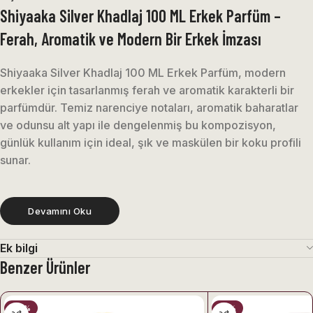
Shiyaaka Silver Khadlaj 100 ML Erkek Parfüm –
Ferah, Aromatik ve Modern Bir Erkek İmzası
Shiyaaka Silver Khadlaj 100 ML Erkek Parfüm, modern
erkekler için tasarlanmış ferah ve aromatik karakterli bir
parfümdür. Temiz narenciye notaları, aromatik baharatlar
ve odunsu alt yapı ile dengelenmiş bu kompozisyon,
günlük kullanım için ideal, şık ve maskülen bir koku profili
sunar.
Canlı açılışı ve yumuşak odunsu kapanışı sayesinde hem iş
ortamında hem de günlük hayatta rahatlıkla kullanılabilen
Devamını Oku
dengeli bir parfümdür.
Ek bilgi
⸻
Benzer Ürünler
Shiyaaka Silver Khadlaj 100 ML Erkek Parfüm’ün
-34%
-41%