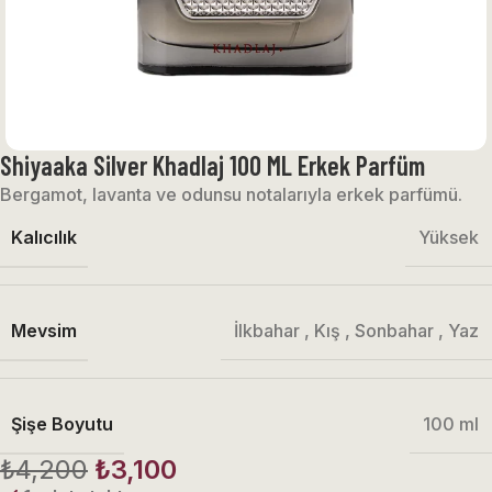
Shiyaaka Silver Khadlaj 100 ML Erkek Parfüm
Bergamot, lavanta ve odunsu notalarıyla erkek parfümü.
Kalıcılık
Yüksek
Mevsim
İlkbahar
,
Kış
,
Sonbahar
,
Yaz
Şişe Boyutu
100 ml
₺
4,200
₺
3,100