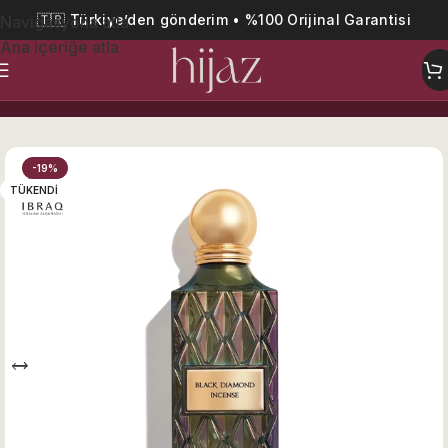
🇹🇷 Türkiye’den gönderim • %100 Orijinal Garantisi
Navigasyona atla
Ana içeriğe atla
Ana Sayfa
Erkek
-19%
TÜKENDI