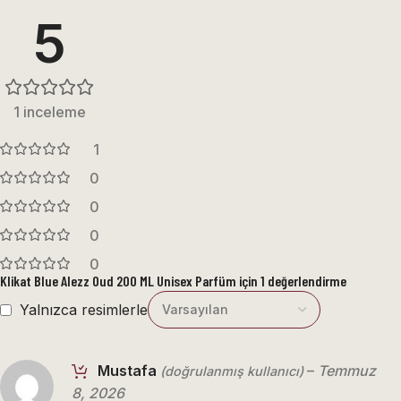
5
1 inceleme
1
0
0
0
0
Klikat Blue Alezz Oud 200 ML Unisex Parfüm
için 1 değerlendirme
Yalnızca resimlerle
Mustafa
–
Temmuz
(doğrulanmış kullanıcı)
8, 2026