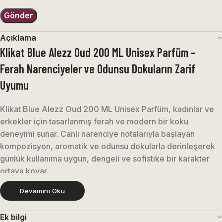
Açıklama
Klikat Blue Alezz Oud 200 ML Unisex Parfüm –
Ferah Narenciyeler ve Odunsu Dokuların Zarif
Uyumu
Klikat Blue Alezz Oud 200 ML Unisex Parfüm, kadınlar ve
erkekler için tasarlanmış ferah ve modern bir koku
deneyimi sunar. Canlı narenciye notalarıyla başlayan
kompozisyon, aromatik ve odunsu dokularla derinleşerek
günlük kullanıma uygun, dengeli ve sofistike bir karakter
ortaya koyar.
Devamını Oku
Temiz, enerjik ve zarif yapısıyla öne çıkan Klikat Blue,
özellikle ferah ve modern kokuları tercih eden kullanıcılar
Ek bilgi
için dikkat çekici bir seçenektir.