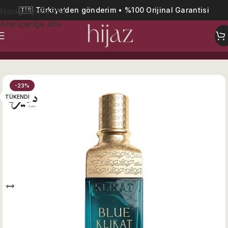
🇹🇷 Türkiye’den gönderim • %100 Orijinal Garantisi
Navigasyona atla
Ana içeriğe atla
Ana Sayfa
Özel Seri
-23%
TÜKENDI