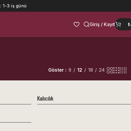
: 1-3 iş günü
Giriş / Kayıt
₺
Göster
9
12
18
24
Kalıcılık