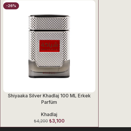
-26%
Shiyaaka Silver Khadlaj 100 ML Erkek
Parfüm
Khadlaj
₺
3,100
₺
4,200