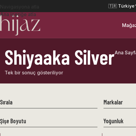
🇹🇷 Türkiye
Navigasyona atla
Ana içeriğe atla
Mağa
Shiyaaka Silver
Ana Sayf
Tek bir sonuç gösteriliyor
Sırala
Markalar
Şişe Boyutu
Yoğunluk