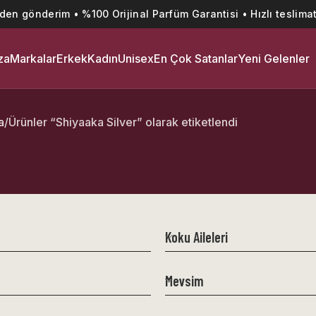
’den gönderim • %100 Orijinal Parfüm Garantisi • Hızlı teslimat
za
Markalar
Erkek
Kadın
Unisex
En Çok Satanlar
Yeni Gelenler
a
Ürünler “Shiyaaka Silver” olarak etiketlendi
Koku Aileleri
Mevsim