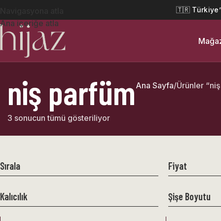
🇹🇷 Türkiye
Navigasyona atla
Ana içeriğe atla
Mağa
niş parfüm
Ana Sayfa
Ürünler “niş
3 sonucun tümü gösteriliyor
Sırala
Fiyat
Kalıcılık
Şişe Boyutu