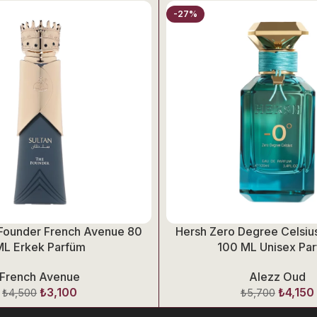
-27%
 Founder French Avenue 80
Hersh Zero Degree Celsiu
ML Erkek Parfüm
100 ML Unisex Pa
French Avenue
Alezz Oud
₺
3,100
₺
4,150
₺
4,500
₺
5,700