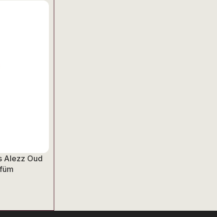
s Alezz Oud
rfüm