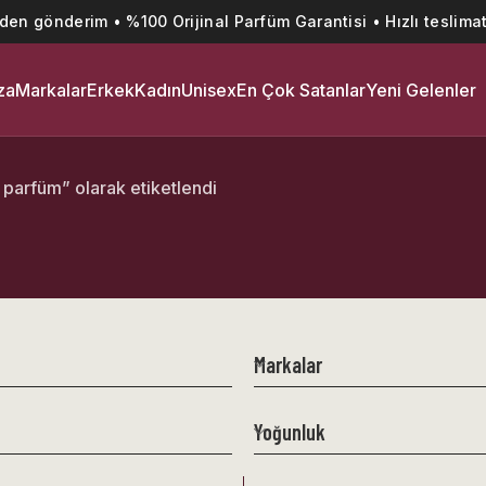
’den gönderim • %100 Orijinal Parfüm Garantisi • Hızlı teslimat
za
Markalar
Erkek
Kadın
Unisex
En Çok Satanlar
Yeni Gelenler
 parfüm” olarak etiketlendi
Markalar
Yoğunluk