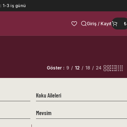
: 1-3 iş günü
Giriş / Kayıt
₺
Göster
9
12
18
24
Koku Aileleri
Mevsim