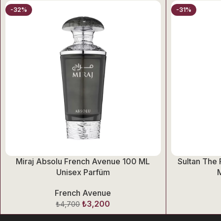
-32%
-31%
Miraj Absolu French Avenue 100 ML
Sultan The
Unisex Parfüm
French Avenue
₺
3,200
₺
4,700