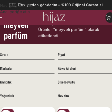
🇹🇷 Türkiye’den gönderim • %100 Orijinal Garantisi
Navigasyona atla
Ana içeriğe atla
meyveli
Ana Sayfa
Ürünler “meyveli parfüm” olarak
parfüm
etiketlendi
Sırala
Fiyat
Markalar
Koku Aileleri
Kalıcılık
Şişe Boyutu
Yoğunluk
Mevsim
-20%
-34%