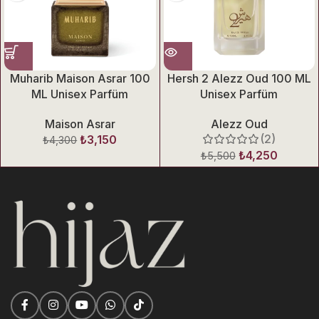
Muharib Maison Asrar 100
Hersh 2 Alezz Oud 100 ML
ML Unisex Parfüm
Unisex Parfüm
Maison Asrar
Alezz Oud
(2)
₺
3,150
₺
4,300
₺
4,250
₺
5,500