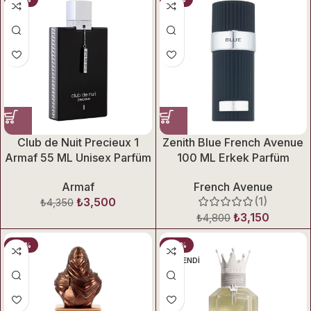
Club de Nuit Precieux 1
Zenith Blue French Avenue
Armaf 55 ML Unisex Parfüm
100 ML Erkek Parfüm
Armaf
French Avenue
(1)
₺
3,500
₺
4,350
₺
3,150
₺
4,800
-27%
-23%
TÜKENDI