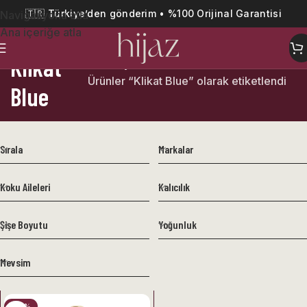
🇹🇷 Türkiye’den gönderim • %100 Orijinal Garantisi
Navigasyona atla
Ana içeriğe atla
Klikat
Ana Sayfa
Ürünler “Klikat Blue” olarak etiketlendi
Blue
Sırala
Markalar
Koku Aileleri
Kalıcılık
Şişe Boyutu
Yoğunluk
Mevsim
-23%