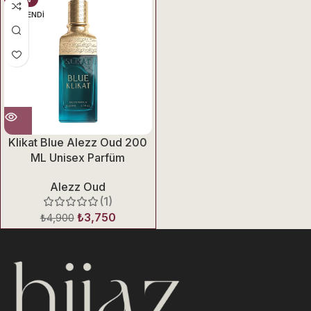
TÜKENDI
Klikat Blue Alezz Oud 200
ML Unisex Parfüm
Alezz Oud
(1)
₺
3,750
₺
4,900