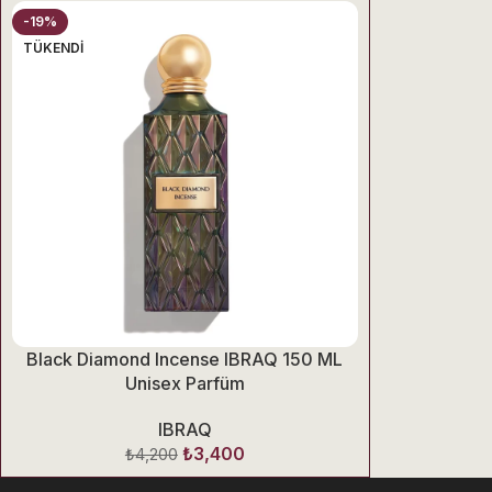
-19%
TÜKENDI
Black Diamond Incense IBRAQ 150 ML
Unisex Parfüm
IBRAQ
₺
3,400
₺
4,200