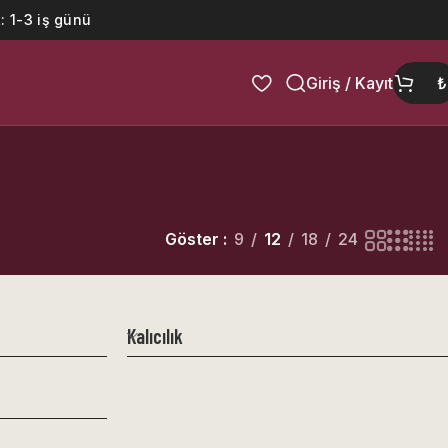
: 1-3 iş günü
Giriş / Kayıt
₺
Göster
9
12
18
24
Kalıcılık