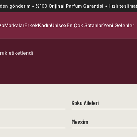
’den gönderim • %100 Orijinal Parfüm Garantisi • Hızlı teslimat
za
Markalar
Erkek
Kadın
Unisex
En Çok Satanlar
Yeni Gelenler
rak etiketlendi
Koku Aileleri
Mevsim