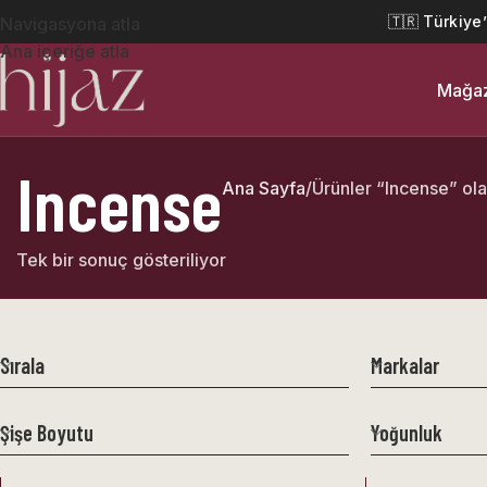
🇹🇷 Türkiye
Navigasyona atla
Ana içeriğe atla
Mağa
Incense
Ana Sayfa
Ürünler “Incense” ola
Tek bir sonuç gösteriliyor
Sırala
Markalar
Şişe Boyutu
Yoğunluk