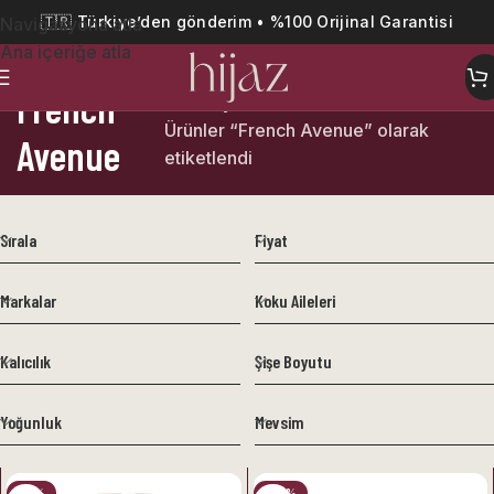
🇹🇷 Türkiye’den gönderim • %100 Orijinal Garantisi
Navigasyona atla
Ana içeriğe atla
French
Ana Sayfa
Ürünler “French Avenue” olarak
Avenue
etiketlendi
Sırala
Fiyat
Markalar
Koku Aileleri
Kalıcılık
Şişe Boyutu
Yoğunluk
Mevsim
-41%
-33%