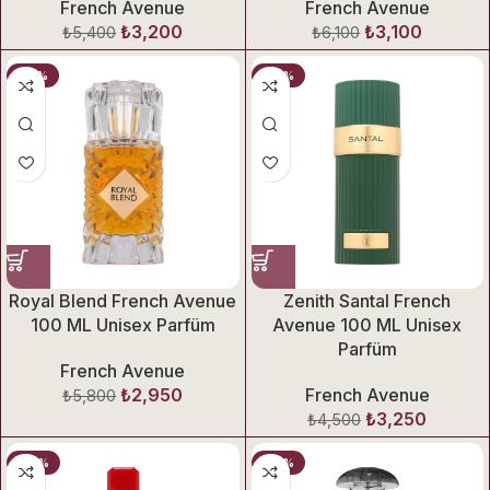
French Avenue
French Avenue
₺
3,200
₺
3,100
₺
5,400
₺
6,100
-49%
-28%
Royal Blend French Avenue
Zenith Santal French
100 ML Unisex Parfüm
Avenue 100 ML Unisex
Parfüm
French Avenue
₺
2,950
French Avenue
₺
5,800
₺
3,250
₺
4,500
-29%
-32%