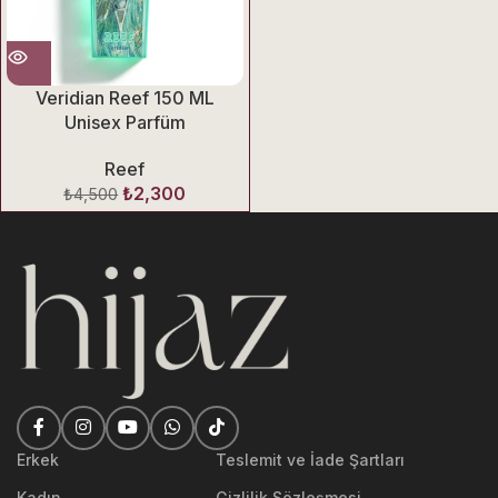
Veridian Reef 150 ML
Unisex Parfüm
Reef
₺
2,300
₺
4,500
Erkek
Teslemit ve İade Şartları
Kadın
Gizlilik Sözleşmesi