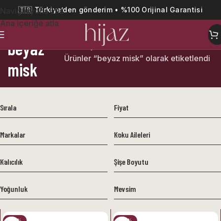
🇹🇷 Türkiye’den gönderim • %100 Orijinal Garantisi
Navigasyona atla
Ana içeriğe atla
beyaz
Ana Sayfa
Ürünler “beyaz misk” olarak etiketlendi
misk
Sırala
Fiyat
Markalar
Koku Aileleri
Kalıcılık
Şişe Boyutu
Yoğunluk
Mevsim
-34%
-40%