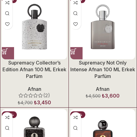
Supremacy Collector’s
Supremacy Not Only
Edition Afnan 100 ML Erkek
Intense Afnan 100 ML Erkek
Parfüm
Parfüm
Afnan
Afnan
(2)
₺
3,600
₺
4,500
₺
3,450
₺
4,700
-35%
-26%