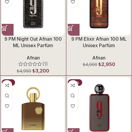
9 PM Night Out Afnan 100
9 PM Elixir Afnan 100 ML
ML Unisex Parfüm
Unisex Parfüm
Afnan
Afnan
(1)
₺
2,950
₺
4,000
₺
3,200
₺
4,950
-14%
-26%