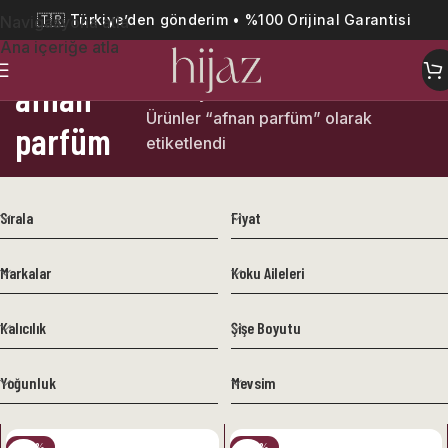
🇹🇷 Türkiye’den gönderim • %100 Orijinal Garantisi
Navigasyona atla
Ana içeriğe atla
afnan
Ana Sayfa
Ürünler “afnan parfüm” olarak
parfüm
etiketlendi
Sırala
Fiyat
Markalar
Koku Aileleri
Kalıcılık
Şişe Boyutu
Yoğunluk
Mevsim
-27%
-20%