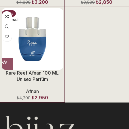
₺
3,200
₺
2,850
₺
4,000
₺
3,500
-30%
TÜKENDI
Rare Reef Afnan 100 ML
Unisex Parfüm
Afnan
₺
2,950
₺
4,200