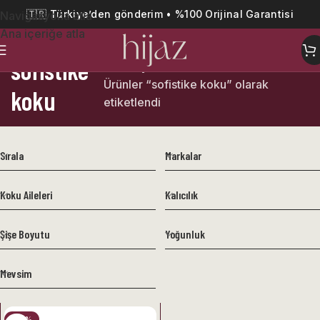
🇹🇷 Türkiye’den gönderim • %100 Orijinal Garantisi
Navigasyona atla
Ana içeriğe atla
sofistike
Ana Sayfa
Ürünler “sofistike koku” olarak
koku
etiketlendi
Sırala
Markalar
Koku Aileleri
Kalıcılık
Şişe Boyutu
Yoğunluk
Mevsim
-22%