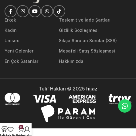
Erkek
Teslemit ve İade Şartları
Kadın
Gizlilik Sözleşmesi
Unisex
Sıkça Sorulan Sorular (SSS)
Yeni Gelenler
Mesafeli Satış Sözleşmesi
En Çok Satanlar
Hakkımızda
Telif Hakları © 2025
hijaz
0
ağaza
İstek listesi
Sepet
Hesabım