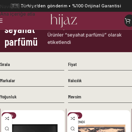
🇹🇷 Türkiye’den gönderim • %100 Orijinal Garantisi
Navigasyona atla
Ana içeriğe atla
seyahat
Ana Sayfa
Ürünler “seyahat parfümü” olarak
parfümü
etiketlendi
Sırala
Fiyat
Markalar
Kalıcılık
Yoğunluk
Mevsim
-37%
-37%
TÜKENDI