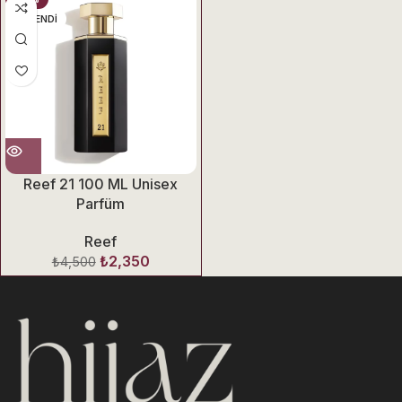
TÜKENDI
Reef 21 100 ML Unisex
Parfüm
Reef
₺
2,350
₺
4,500