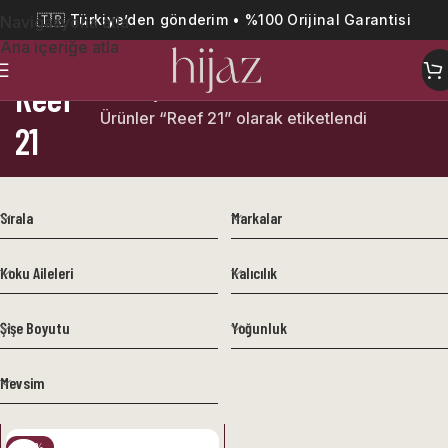
🇹🇷 Türkiye’den gönderim • %100 Orijinal Garantisi
Navigasyona atla
Ana içeriğe atla
Reef
Ana Sayfa
Ürünler “Reef 21” olarak etiketlendi
21
Sırala
Markalar
Koku Aileleri
Kalıcılık
Şişe Boyutu
Yoğunluk
Mevsim
-48%