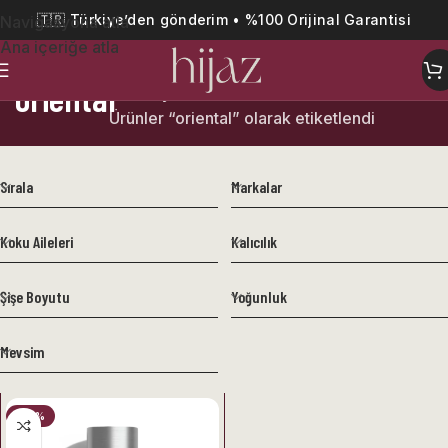
🇹🇷 Türkiye’den gönderim • %100 Orijinal Garantisi
Navigasyona atla
Ana içeriğe atla
oriental
Ana Sayfa
Ürünler “oriental” olarak etiketlendi
Sırala
Markalar
Koku Aileleri
Kalıcılık
Şişe Boyutu
Yoğunluk
Mevsim
-29%